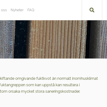
 oss
Nyheter
FAQ
 skiftande omgivande fuktkvot än normalt inomhusklimat
. Fuktangreppen som kan uppstå kan resultera i
utom orsaka mycket stora saneringskostnader.