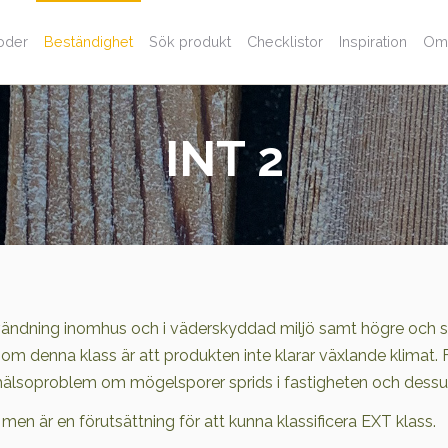
oder
Beständighet
Sök produkt
Checklistor
Inspiration
Om
INT 2
användning inomhus och i väderskyddad miljö samt högre och
nom denna klass är att produkten inte klarar växlande klimat
a hälsoproblem om mögelsporer sprids i fastigheten och dess
men är en förutsättning för att kunna klassificera EXT klass.