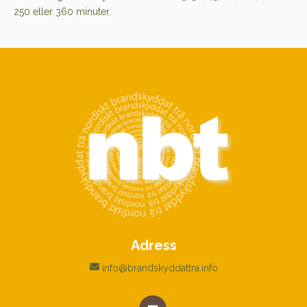
250 eller 360 minuter.
Adress
info@brandskyddattra.info