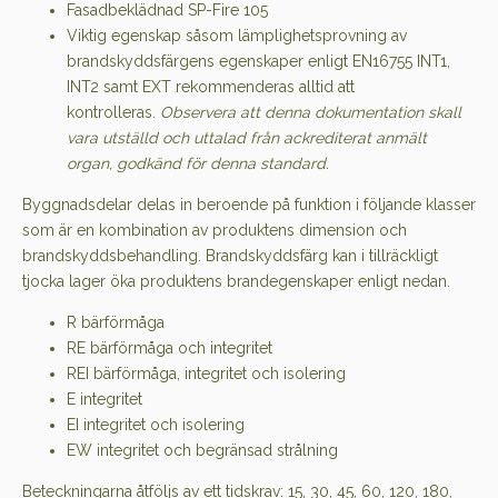
Fasadbeklädnad SP-Fire 105
Viktig egenskap såsom lämplighetsprovning av
brandskyddsfärgens egenskaper enligt EN16755 INT1,
INT2 samt EXT rekommenderas alltid att
kontrolleras.
Observera att denna dokumentation skall
vara utställd och uttalad från ackrediterat anmält
organ, godkänd för denna standard.
Byggnadsdelar delas in beroende på funktion i följande klasser
som är en kombination av produktens dimension och
brandskyddsbehandling. Brandskyddsfärg kan i tillräckligt
tjocka lager öka produktens brandegenskaper enligt nedan.
R bärförmåga
RE bärförmåga och integritet
REI bärförmåga, integritet och isolering
E integritet
EI integritet och isolering
EW integritet och begränsad strålning
Beteckningarna åtföljs av ett tidskrav: 15, 30, 45, 60, 120, 180,