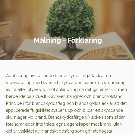
Målning - Förklaring
Applicering av svällande brandskyddsfärg/-lack är en
ytbehandling med syfte att skydda den bärare, d.v.s. underlag
av trä eller plywood, mot antändning då det gäller ytskikt men
beroende på aktuellt krav även bärighet och brandmotstånd.
Principen för brandskyddsfärg och brandskyddslack är att det
applicerade färgskiktet sväller upp och bildar ett skyddande
skumlager vid brand. Brandskyddsfärgen/-lacken som sådan
förändrar dock inte träets egna egenskaper mot brand, utan
det är ytskiktet av brandskyddsfärg som gör att högsta