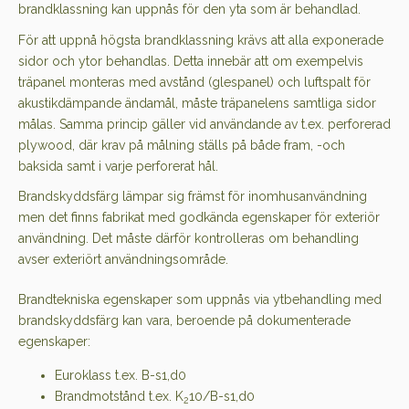
brandklassning kan uppnås för den yta som är behandlad.
För att uppnå högsta brandklassning krävs att alla exponerade
sidor och ytor behandlas. Detta innebär att om exempelvis
träpanel monteras med avstånd (glespanel) och luftspalt för
akustikdämpande ändamål, måste träpanelens samtliga sidor
målas. Samma princip gäller vid användande av t.ex. perforerad
plywood, där krav på målning ställs på både fram, -och
baksida samt i varje perforerat hål.
Brandskyddsfärg lämpar sig främst för inomhusanvändning
men det finns fabrikat med godkända egenskaper för exteriör
användning. Det måste därför kontrolleras om behandling
avser exteriört användningsområde.
Brandtekniska egenskaper som uppnås via ytbehandling med
brandskyddsfärg kan vara, beroende på dokumenterade
egenskaper:
Euroklass t.ex. B-s1,d0
Brandmotstånd t.ex. K
10/B-s1,d0
2